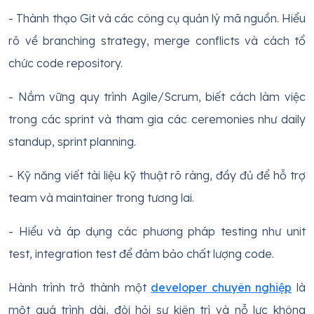
- Thành thạo Git và các công cụ quản lý mã nguồn. Hiểu
rõ về branching strategy, merge conflicts và cách tổ
chức code repository.
- Nắm vững quy trình Agile/Scrum, biết cách làm việc
trong các sprint và tham gia các ceremonies như daily
standup, sprint planning.
- Kỹ năng viết tài liệu kỹ thuật rõ ràng, đầy đủ để hỗ trợ
team và maintainer trong tương lai.
- Hiểu và áp dụng các phương pháp testing như unit
test, integration test để đảm bảo chất lượng code.
Hành trình trở thành một
developer chuyên nghiệp
là
một quá trình dài, đòi hỏi sự kiên trì và nỗ lực không