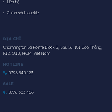
Liên hệ
Chính sách cookie
ĐỊA CHỈ
Charmington La Pointe Block B, Lầu 16, 181 Cao Thắng,
P.12, Q.10, HCM, Viet Nam
HOTLINE
0793 540 123
SALE
0776 303 456