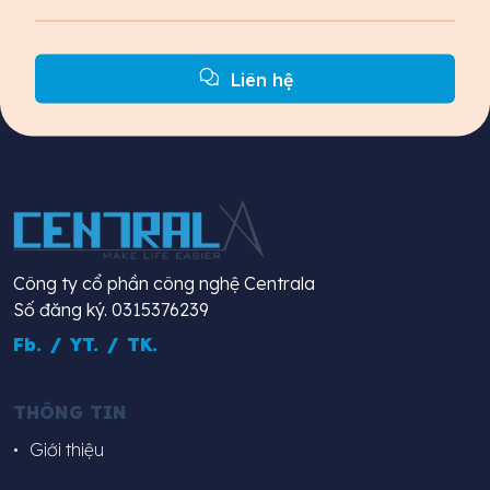
Liên hệ
Công ty cổ phần công nghệ Centrala
Số đăng ký. 0315376239
Fb.
/
YT.
/
TK.
THÔNG TIN
Giới thiệu