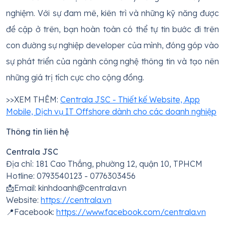
nghiệm. Với sự đam mê, kiên trì và những kỹ năng được
đề cập ở trên, bạn hoàn toàn có thể tự tin bước đi trên
con đường sự nghiệp developer của mình, đóng góp vào
sự phát triển của ngành công nghệ thông tin và tạo nên
những giá trị tích cực cho cộng đồng.
>>XEM THÊM:
Centrala JSC - Thiết kế Website, App
Mobile, Dịch vụ IT Offshore dành cho các doanh nghiệp
Thông tin liên hệ
Centrala JSC
Địa chỉ: 181 Cao Thắng, phường 12, quận 10, TPHCM
Hotline: 0793540123 - 0776303456
📩Email: kinhdoanh@centrala.vn
Website:
https://centrala.vn
📍Facebook:
https://www.facebook.com/centrala.vn