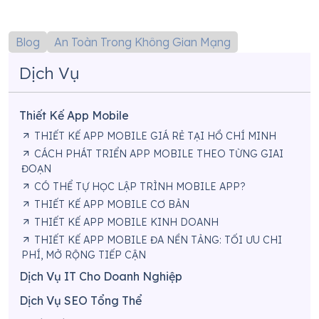
Blog
An Toàn Trong Không Gian Mạng
Dịch Vụ
Thiết Kế App Mobile
THIẾT KẾ APP MOBILE GIÁ RẺ TẠI HỒ CHÍ MINH
CÁCH PHÁT TRIỂN APP MOBILE THEO TỪNG GIAI
ĐOẠN
CÓ THỂ TỰ HỌC LẬP TRÌNH MOBILE APP?
THIẾT KẾ APP MOBILE CƠ BẢN
THIẾT KẾ APP MOBILE KINH DOANH
THIẾT KẾ APP MOBILE ĐA NỀN TẢNG: TỐI ƯU CHI
PHÍ, MỞ RỘNG TIẾP CẬN
Dịch Vụ IT Cho Doanh Nghiệp
Dịch Vụ SEO Tổng Thể