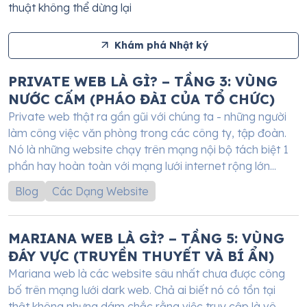
thuật không thể dừng lại
Khám phá Nhật ký
PRIVATE WEB LÀ GÌ? – TẦNG 3: VÙNG
NƯỚC CẤM (PHÁO ĐÀI CỦA TỔ CHỨC)
Private web thật ra gần gũi với chúng ta - những người
làm công việc văn phòng trong các công ty, tập đoàn.
Nó là những website chạy trên mạng nội bộ tách biệt 1
phần hay hoàn toàn với mạng lưới internet rộng lớn...
Blog
Các Dạng Website
MARIANA WEB LÀ GÌ? – TẦNG 5: VÙNG
ĐÁY VỰC (TRUYỀN THUYẾT VÀ BÍ ẨN)
Mariana web là các website sâu nhất chưa được công
bố trên mạng lưới dark web. Chả ai biết nó có tồn tại
thật không nhưng dám chắc rằng việc truy cập là vô