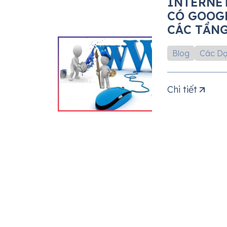
INTERNE
CÓ GOOGL
CÁC TẦN
CỦA WEB
Blog
Các Dạ
Chi tiết