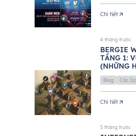
Chi tiết
4 tháng trước
BERGIE W
TẦNG 1: 
(NHỮNG 
LÃNG QU
Blog
Các Dạ
Chi tiết
5 tháng trước