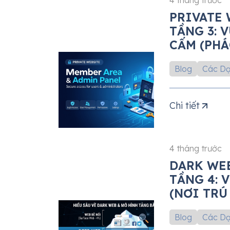
4 tháng trước
PRIVATE 
TẦNG 3: 
CẤM (PHÁ
CHỨC)
Blog
Các Dạ
Chi tiết
4 tháng trước
DARK WEB
TẦNG 4: 
(NƠI TRÚ
Blog
Các Dạ