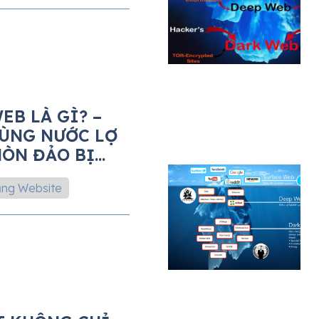
EB LÀ GÌ? –
VÙNG NƯỚC LỢ
HÒN ĐẢO BỊ
ÊN)
ng Website