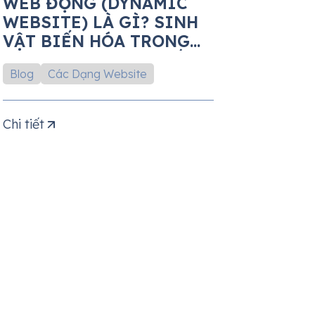
WEB ĐỘNG (DYNAMIC
WEBSITE) LÀ GÌ? SINH
VẬT BIẾN HÓA TRONG
LÒNG ĐẠI DƯƠNG SỐ
Blog
Các Dạng Website
Chi tiết