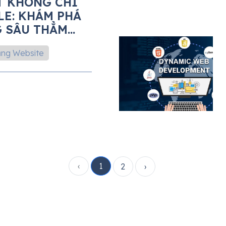
T KHÔNG CHỈ
E: KHÁM PHÁ
G SÂU THẲM
SITE
ng Website
‹
1
2
›