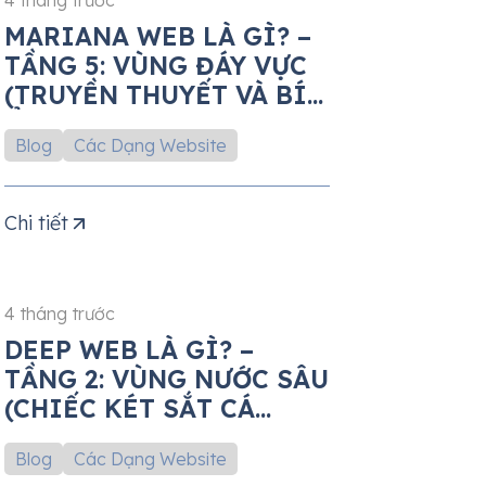
4 tháng trước
MARIANA WEB LÀ GÌ? –
TẦNG 5: VÙNG ĐÁY VỰC
(TRUYỀN THUYẾT VÀ BÍ
ẨN)
Blog
Các Dạng Website
Chi tiết
4 tháng trước
DEEP WEB LÀ GÌ? –
TẦNG 2: VÙNG NƯỚC SÂU
(CHIẾC KÉT SẮT CÁ
NHÂN)
Blog
Các Dạng Website