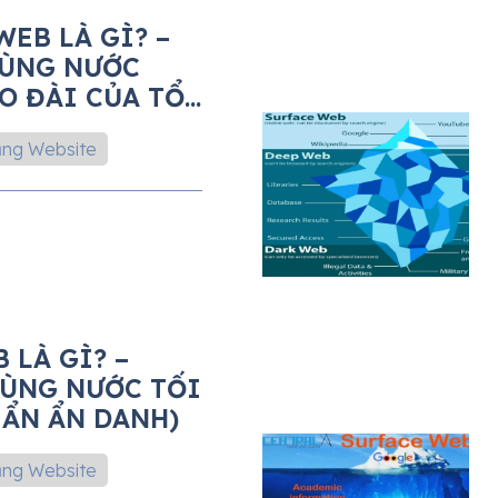
WEB LÀ GÌ? –
VÙNG NƯỚC
O ĐÀI CỦA TỔ
ng Website
 LÀ GÌ? –
VÙNG NƯỚC TỐI
 ẨN ẨN DANH)
ng Website